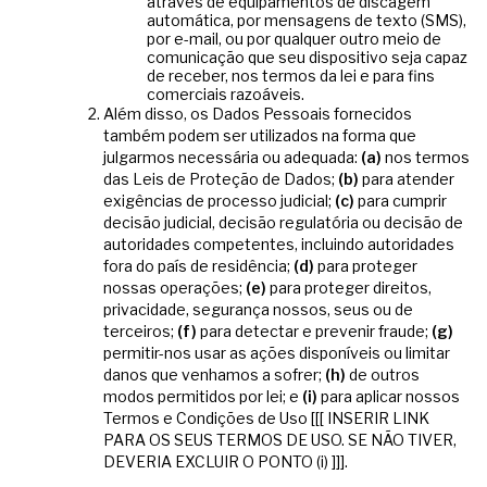
através de equipamentos de discagem
automática, por mensagens de texto (SMS),
por e-mail, ou por qualquer outro meio de
comunicação que seu dispositivo seja capaz
de receber, nos termos da lei e para fins
comerciais razoáveis.
Além disso, os Dados Pessoais fornecidos
também podem ser utilizados na forma que
julgarmos necessária ou adequada:
(a)
nos termos
das Leis de Proteção de Dados;
(b)
para atender
exigências de processo judicial;
(c)
para cumprir
decisão judicial, decisão regulatória ou decisão de
autoridades competentes, incluindo autoridades
fora do país de residência;
(d)
para proteger
nossas operações;
(e)
para proteger direitos,
privacidade, segurança nossos, seus ou de
terceiros;
(f)
para detectar e prevenir fraude;
(g)
permitir-nos usar as ações disponíveis ou limitar
danos que venhamos a sofrer;
(h)
de outros
modos permitidos por lei; e
(i)
para aplicar nossos
Termos e Condições de Uso [[[ INSERIR LINK
PARA OS SEUS TERMOS DE USO. SE NÃO TIVER,
DEVERIA EXCLUIR O PONTO (i) ]]].