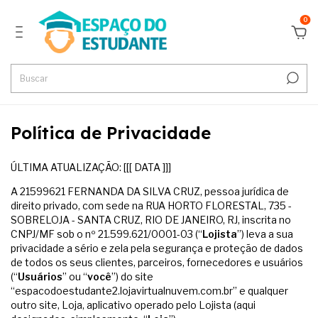
0
Política de Privacidade
ÚLTIMA ATUALIZAÇÃO: [[[ DATA ]]]
A 21599621 FERNANDA DA SILVA CRUZ, pessoa jurídica de
direito privado, com sede na RUA HORTO FLORESTAL, 735 -
SOBRELOJA - SANTA CRUZ, RIO DE JANEIRO, RJ, inscrita no
CNPJ/MF sob o nº 21.599.621/0001-03 (“
Lojista
”) leva a sua
privacidade a sério e zela pela segurança e proteção de dados
de todos os seus clientes, parceiros, fornecedores e usuários
(“
Usuários
” ou “
você
”) do site
“espacodoestudante2.lojavirtualnuvem.com.br” e qualquer
outro site, Loja, aplicativo operado pelo Lojista (aqui