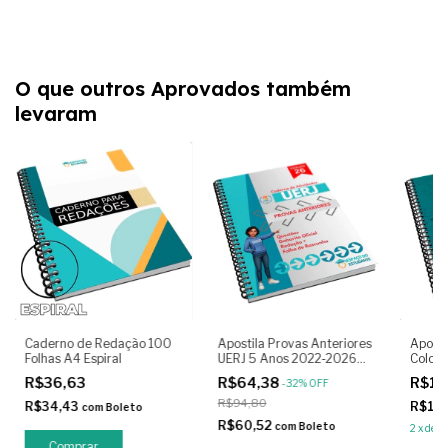
O que outros Aprovados também
levaram
Caderno de Redação 100
Apostila Provas Anteriores
Aposti
Folhas A4 Espiral
UERJ 5 Anos 2022‑2026
Color
Edição 2026 Colorido +
Provas
R$36,63
R$64,38
R$10
-
32
%
OFF
Gabarito Oficial
Anos +
R$94,80
R$34,43
R$10
com
Boleto
R$60,52
com
Boleto
2
x
de
R