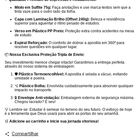
Miolo em Sulfite 75g:
Faça anotações e use marca-textos sem que a
tinta vaze para o outro lado da folha.
Capa com Laminação Brilho (Offset 240g):
Beleza e resistência
superior para aguentar o ritmo pesado de estudos.
Verso em Plástico PP Preto:
Proteção extra contra acidentes na mesa
de estudo.
Espiral Reforçado:
O conforto de dobrar a apostila em 360º para
resolver questões em qualquer lugar.
📦
Nossa Exclusiva Proteção Tripla de Envio:
Seu investimento merece chegar intacto! Garantimos a entrega perfeita
através do nosso sistema de embalagem:
🛡️
Plástico Termoencolhível:
A apostila é selada a vácuo, evitando
umidade e poeira.
🫧
Plástico Bolha:
Envolvida cuidadosamente para absorver qualquer
impacto no transporte.
🔒
Envelope Anti-violação:
Embalagem externa de segurança máxima.
Chegou lacrado? É seu!
💡 Lembre-se: Estudar é semear no terreno do seu futuro
.
O esforço de hoje
é a ferramenta que Deus usará para abrir as portas do seu amanhã
.
🛒
Adicione ao carrinho e inicie sua jornada vitoriosa!
Compartilhar